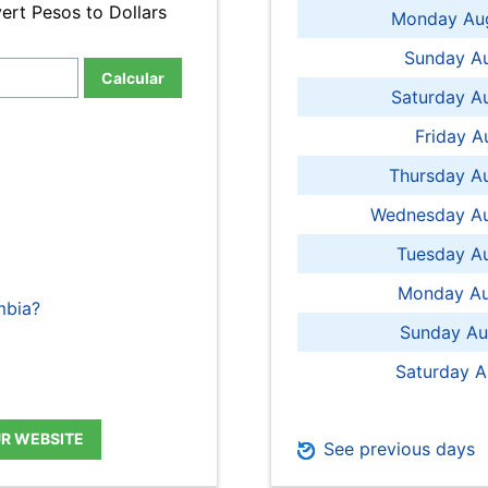
ert Pesos to Dollars
Monday Aug
Sunday Au
Calcular
Saturday A
Friday A
Thursday A
Wednesday Au
Tuesday Au
Monday Au
mbia?
Sunday Au
Saturday A
UR WEBSITE
See previous days