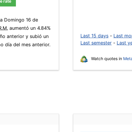
e rate
día Domingo 16 de
R.M.
aumentó un 4.84%
Last 15 days
-
Last mo
ño anterior y subió un
Last semester
-
Last y
 día del mes anterior.
Watch quotes in
Meta