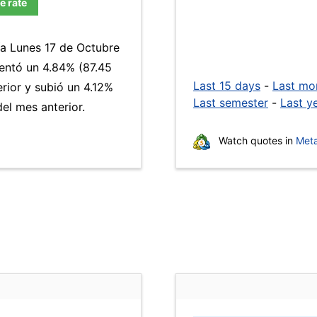
e rate
ía Lunes 17 de Octubre
ntó un 4.84% (87.45
Last 15 days
-
Last mo
rior y subió un 4.12%
Last semester
-
Last y
el mes anterior.
Watch quotes in
Meta