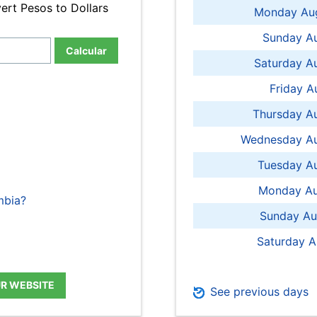
ert Pesos to Dollars
Monday Aug
Sunday Au
Calcular
Saturday A
Friday A
Thursday A
Wednesday Au
Tuesday Au
Monday Au
mbia?
Sunday Au
Saturday A
UR WEBSITE
See previous days