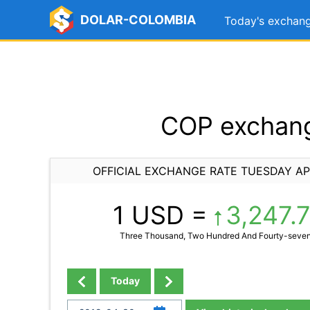
DOLAR-COLOMBIA
Today's exchang
COP exchange
OFFICIAL EXCHANGE RATE TUESDAY APR
1 USD =
3,247.
Three Thousand, Two Hundred And Fourty-seven
Today