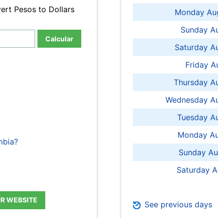
ert Pesos to Dollars
Monday Aug
Sunday Au
Calcular
Saturday A
Friday A
Thursday A
Wednesday Au
Tuesday Au
Monday Au
mbia?
Sunday Au
Saturday A
UR WEBSITE
See previous days