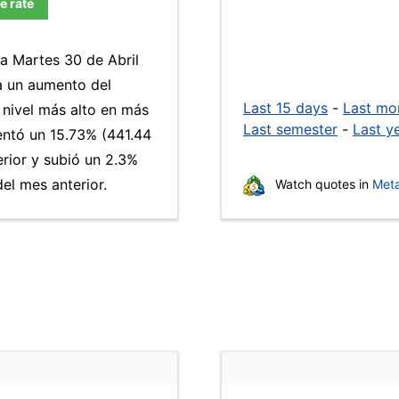
e rate
ía Martes 30 de Abril
a un aumento del
Last 15 days
-
Last mo
 nivel más alto en más
Last semester
-
Last y
ntó un 15.73% (441.44
erior y subió un 2.3%
el mes anterior.
Watch quotes in
Meta