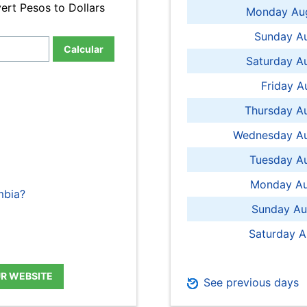
ert Pesos to Dollars
Monday Aug
Sunday Au
Calcular
Saturday A
Friday A
Thursday A
Wednesday Au
Tuesday Au
Monday Au
mbia?
Sunday Au
Saturday A
UR WEBSITE
See previous days