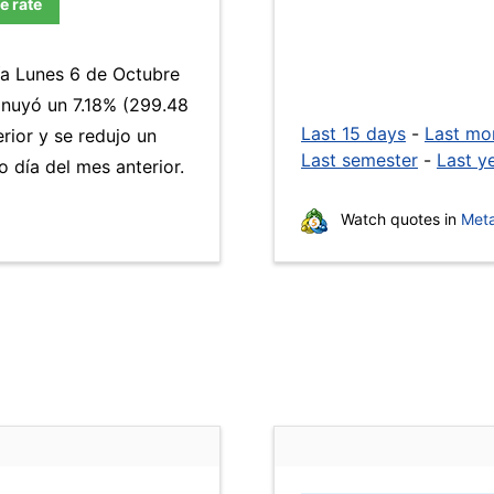
e rate
ía Lunes 6 de Octubre
inuyó un 7.18% (299.48
Last 15 days
-
Last mo
rior y se redujo un
Last semester
-
Last y
día del mes anterior.
Watch quotes in
Meta