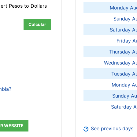
ert Pesos to Dollars
Monday Aug
Sunday Au
Calcular
Saturday A
Friday A
Thursday A
Wednesday Au
Tuesday Au
Monday Au
mbia?
Sunday Au
Saturday A
UR WEBSITE
See previous days