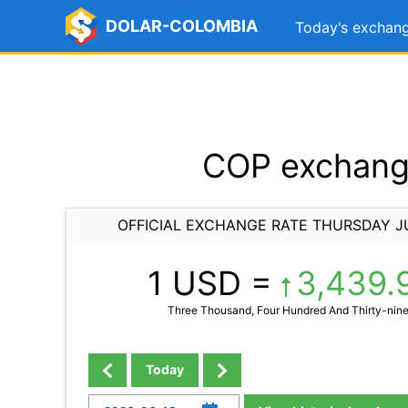
DOLAR-COLOMBIA
Today's exchang
COP exchange
OFFICIAL EXCHANGE RATE THURSDAY J
1 USD =
3,439.
Three Thousand, Four Hundred And Thirty-nine
Today