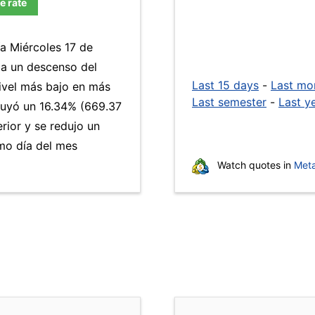
e rate
ía Miércoles 17 de
 a un descenso del
Last 15 days
-
Last mo
nivel más bajo en más
Last semester
-
Last y
nuyó un 16.34% (669.37
rior y se redujo un
mo día del mes
Watch quotes in
Meta