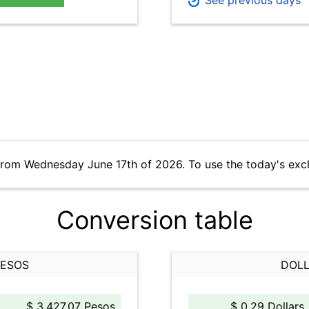
See previous days
from Wednesday June 17th of 2026. To use the today's exc
Conversion table
PESOS
DOLL
$ 3,427.07 Pesos
$ 0.29 Dollars