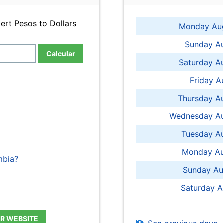
ert Pesos to Dollars
Monday Aug
Sunday Au
Calcular
Saturday A
Friday A
Thursday A
Wednesday Au
Tuesday Au
Monday Au
mbia?
Sunday Au
Saturday A
UR WEBSITE