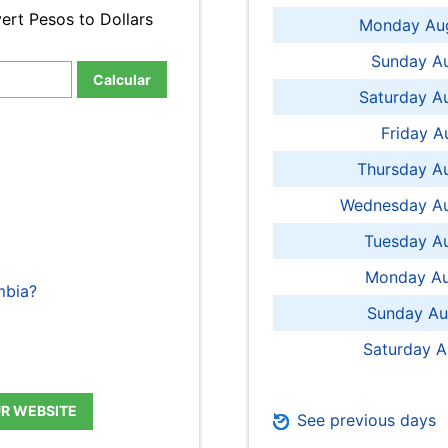
ert Pesos to Dollars
Monday Aug
Sunday Au
Calcular
Saturday A
Friday A
Thursday A
Wednesday Au
Tuesday Au
Monday Au
mbia?
Sunday Au
Saturday A
UR WEBSITE
See previous days