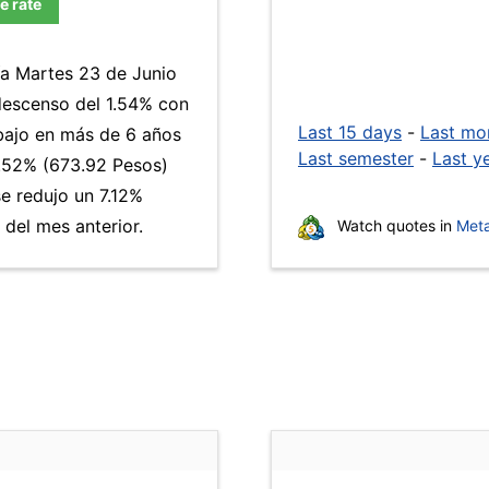
e rate
ía Martes 23 de Junio
descenso del 1.54% con
Last 15 days
-
Last mo
 bajo en más de 6 años
Last semester
-
Last y
.52% (673.92 Pesos)
se redujo un 7.12%
del mes anterior.
Watch quotes in
Meta