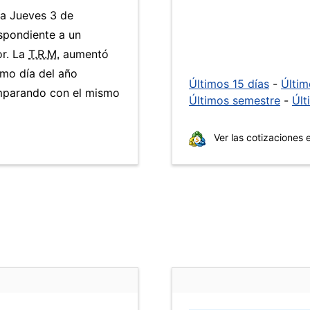
ía Jueves 3 de
spondiente a un
or. La
T.R.M.
aumentó
smo día del año
Últimos 15 días
-
Últi
omparando con el mismo
Últimos semestre
-
Últ
Ver las cotizaciones