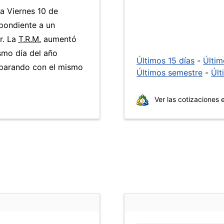
ía Viernes 10 de
pondiente a un
r. La
T.R.M.
aumentó
smo día del año
Últimos 15 días
-
Últi
mparando con el mismo
Últimos semestre
-
Últ
Ver las cotizaciones