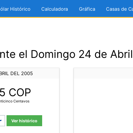
ólar Histórico
Calculadora
Gráfica
Casas de C
te el Domingo 24 de Abri
RIL DEL 2005
5
COP
inticinco Centavos
Ver histórico