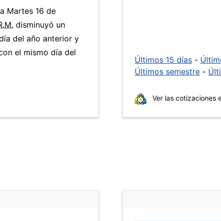
ía Martes 16 de
R.M.
disminuyó un
ía del año anterior y
con el mismo día del
Últimos 15 días
-
Últi
Últimos semestre
-
Últ
Ver las cotizaciones