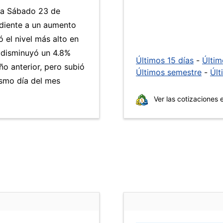
día Sábado 23 de
ndiente a un aumento
ó el nivel más alto en
disminuyó un 4.8%
Últimos 15 días
-
Últi
ño anterior, pero subió
Últimos semestre
-
Últ
smo día del mes
Ver las cotizaciones