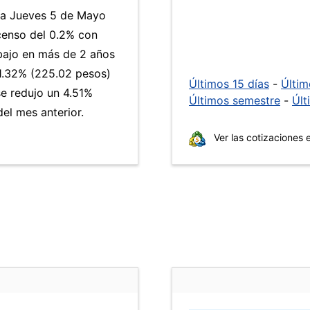
día Jueves 5 de Mayo
scenso del 0.2% con
 bajo en más de 2 años
1.32% (225.02 pesos)
Últimos 15 días
-
Últi
se redujo un 4.51%
Últimos semestre
-
Últ
el mes anterior.
Ver las cotizaciones