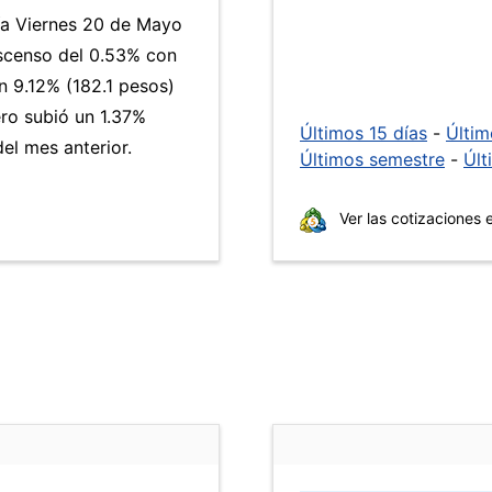
día Viernes 20 de Mayo
escenso del 0.53% con
 9.12% (182.1 pesos)
ero subió un 1.37%
Últimos 15 días
-
Últi
el mes anterior.
Últimos semestre
-
Últ
Ver las cotizaciones