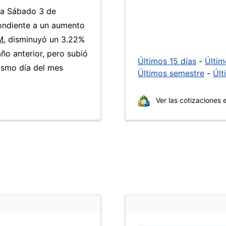
día Sábado 3 de
ondiente a un aumento
M.
disminuyó un 3.22%
ño anterior, pero subió
Últimos 15 días
-
Últi
ismo día del mes
Últimos semestre
-
Últ
Ver las cotizaciones