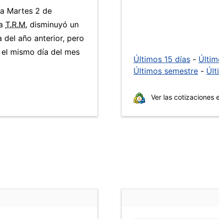
ía Martes 2 de
La
T.R.M.
disminuyó un
 del año anterior, pero
el mismo día del mes
Últimos 15 días
-
Últi
Últimos semestre
-
Últ
Ver las cotizaciones