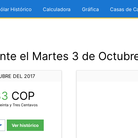
ólar Histórico
Calculadora
Gráfica
Casas de C
te el Martes 3 de Octubr
UBRE DEL 2017
33
COP
einta y Tres Centavos
Ver histórico