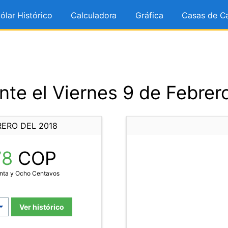
ólar Histórico
Calculadora
Gráfica
Casas de C
te el Viernes 9 de Febrer
RERO DEL 2018
78
COP
enta y Ocho Centavos
Ver histórico