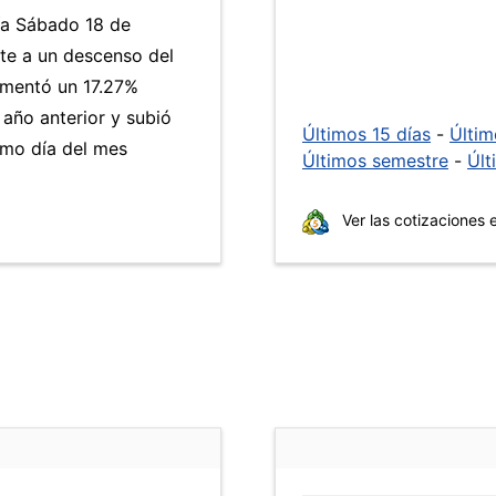
día Sábado 18 de
nte a un descenso del
umentó un 17.27%
 año anterior y subió
Últimos 15 días
-
Últi
smo día del mes
Últimos semestre
-
Últ
Ver las cotizaciones