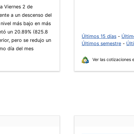
ía Viernes 2 de
ente a un descenso del
l nivel más bajo en más
ntó un 20.89% (825.8
Últimos 15 días
-
Últi
rior, pero se redujo un
Últimos semestre
-
Últ
mo día del mes
Ver las cotizaciones