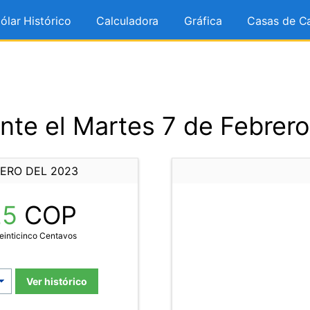
ólar Histórico
Calculadora
Gráfica
Casas de C
nte el Martes 7 de Febrero
RERO DEL 2023
25
COP
einticinco Centavos
Ver histórico