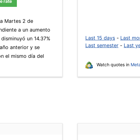
e rate
ía Martes 2 de
ndiente a un aumento
Last 15 days
-
Last mo
M disminuyó un 14.37%
Last semester
-
Last y
año anterior y se
n el mismo día del
Watch quotes in
Meta