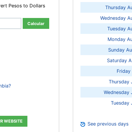
ert Pesos to Dollars
Thursday A
Wednesday Au
Calcular
Tuesday Au
Monday Au
Sunday Au
Saturday A
Friday
Thursday 
mbia?
Wednesday J
Tuesday 
UR WEBSITE
See previous days