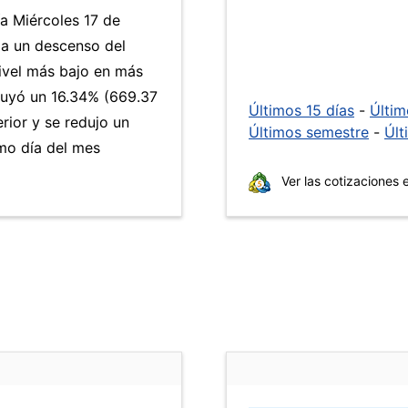
ía Miércoles 17 de
 a un descenso del
nivel más bajo en más
nuyó un 16.34% (669.37
Últimos 15 días
-
Últi
rior y se redujo un
Últimos semestre
-
Últ
mo día del mes
Ver las cotizaciones