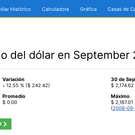
ólar Histórico
Calculadora
Gráfica
Casas de C
io del dólar en September
Variación
30 de Sep
12.55 % ($ 242.42)
$ 2,174.62
Promedio
Máximo
$ 0.00
$ 2,187.01
(
2008-09-
8