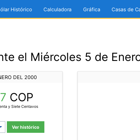
ólar Histórico
Calculadora
Gráfica
Casas de C
te el Miércoles 5 de Ener
NERO DEL 2000
97
COP
enta y Siete Centavos
Ver histórico