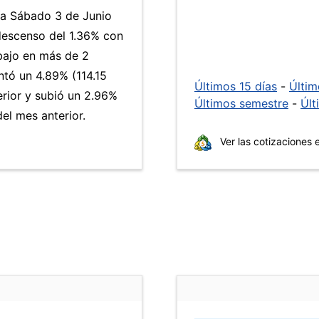
día Sábado 3 de Junio
descenso del 1.36% con
 bajo en más de 2
tó un 4.89% (114.15
Últimos 15 días
-
Últi
erior y subió un 2.96%
Últimos semestre
-
Últ
el mes anterior.
Ver las cotizaciones