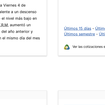
ía Viernes 4 de
alente a un descenso
ó el nivel más bajo en
.R.M.
aumentó un
Últimos 15 días
-
Últi
 del año anterior y
Últimos semestre
-
Últ
 el mismo día del mes
Ver las cotizaciones